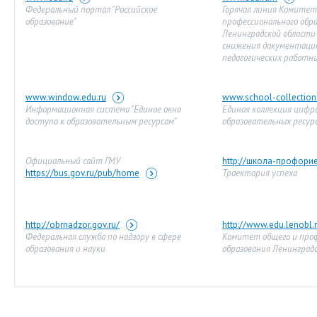
Федеральный портал "Российское
Горячая линия Комитет
образование"
профессионального обр
Ленинградской области
снижения документацио
педагогических работн
www.window.edu.ru
www.school-collection
Информационная система "Единое окно
Единая коллекция цифр
доступа к образовательным ресурсам"
образовательных ресур
Официальный сайт ГМУ
http://школа-профори
https://bus.gov.ru/pub/home
Траектория успеха
http://obrnadzor.gov.ru/
http://www.edu.lenobl.
Федеральная служба по надзору в сфере
Комитет общего и проф
образования и науки
образования Ленинград