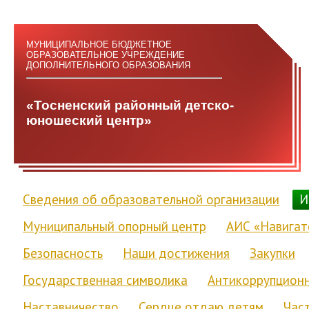
МУНИЦИПАЛЬНОЕ БЮДЖЕТНОЕ
ОБРАЗОВАТЕЛЬНОЕ УЧРЕЖДЕНИЕ
ДОПОЛНИТЕЛЬНОГО ОБРАЗОВАНИЯ
«Тосненский районный детско-
юношеский центр»
Сведения об образовательной организации
И
Муниципальный опорный центр
АИС «Навигат
Безопасность
Наши достижения
Закупки
Государственная символика
Антикоррупционн
Наставничество
Сердце отдаю детям
Час