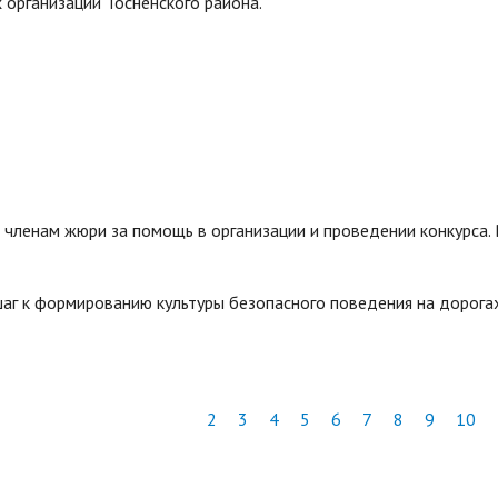
 организаций Тосненского района.
членам жюри за помощь в организации и проведении конкурса.
 шаг к формированию культуры безопасного поведения на дорога
2
3
4
5
6
7
8
9
10