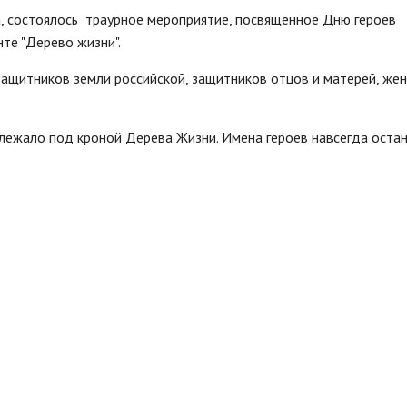
а, состоялось траурное мероприятие, посвященное Дню героев
те "Дерево жизни".
защитников земли российской, защитников отцов и матерей, жён
 лежало под кроной Дерева Жизни. Имена героев навсегда остан