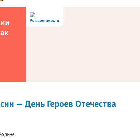
ции
Решаем вместе
как
ссии — День Героев Отечества
Родине.