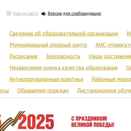
Карта сайта
Версия для слабовидящих
Сведения об образовательной организации
И
Муниципальный опорный центр
АИС «Навигат
Расписание
Безопасность
Наши достижени
Независимая оценка качества образования
Г
Антикоррупционная политика
Районные меро
росы
Обращение граждан
Дистанционное обуч