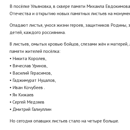
В посёлке Ульяновка, в сквере памяти Михаила Евдокимов
Отечества и открытию новых памятных листьев на монумен
Опадают листья, унося жизни героев, защитников Родины, 
детей, каждого россиянина.
8 листьев, омытых кровью бойцов, слезами жён и матерей,
памяти жителей посёлка:
⦁ Никита Королев,
⦁ Вячеслав Уринов,
⦁ Василий Герасимов,
⦁ Гаджимурат Нуцалов,
⦁ Иван Кочубеев .
⦁ Ян Кижаев
⦁ Сергей Медзяев
⦁ Дмитрий Галиуллин
Но сегодня опавших листьев стало на четыре больше.