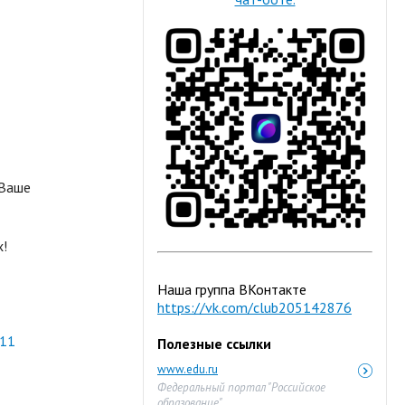
 Ваше
х!
Наша группа ВКонтакте
https://vk.com/club205142876
11
Полезные ссылки
www.edu.ru
Федеральный портал "Российское
образование"