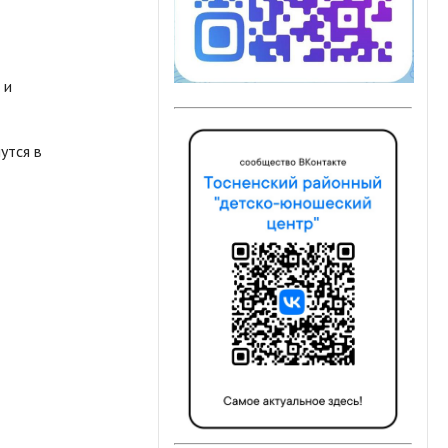
 и
утся в